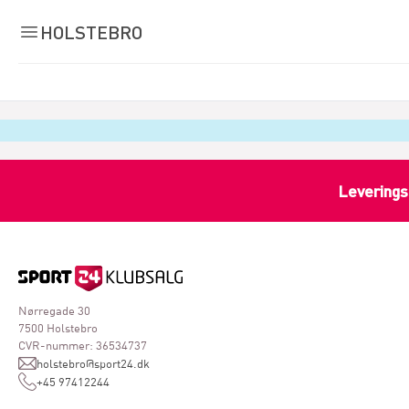
HOLSTEBRO
Leverings
Nørregade 30
7500 Holstebro
CVR-nummer: 36534737
holstebro@sport24.dk
+45 97412244