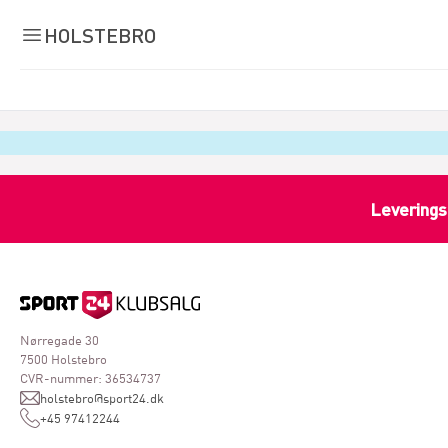
HOLSTEBRO
Leverings
Nørregade 30
7500 Holstebro
CVR-nummer: 36534737
holstebro@sport24.dk
+45 97412244